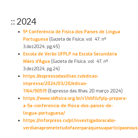
:: 2024
5ª Conferência de Física dos Países de Língua
Portuguesa
(Gazeta de Física, vol 47, nº
3,dez2024, pg.45)
Escola de Verão UFPLP na Escola Secundária
Mães d'Água
(Gazeta de Física, vol 47, nº
3,dez2024, pg.24)
https://expressodasilhas.cv/edicao-
impressa/2024/03/20/edicao-
1164/90519
(Expresso das Ilhas 20 março 2024)
https://www.sbfisica.org.br/
v1/sbf/ufplp-prepara-
a-5a-
conferencia-de-fisica-dos-
paises-de-
lingua-portuguesa/
https://inforpress.cv/pt/investigadoracabo-
verdianaprometetudofazerparaquesuaparticipaonous